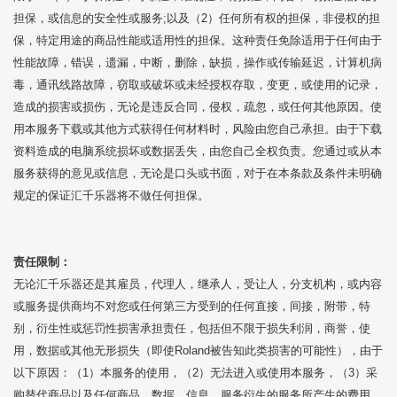
担保，或信息的安全性或服务;以及（2）任何所有权的担保，非侵权的担
保，特定用途的商品性能或适用性的担保。这种责任免除适用于任何由于
性能故障，错误，遗漏，中断，删除，缺损，操作或传输延迟，计算机病
毒，通讯线路故障，窃取或破坏或未经授权存取，变更，或使用的记录，
造成的损害或损伤，无论是违反合同，侵权，疏忽，或任何其他原因。使
用本服务下载或其他方式获得任何材料时，风险由您自己承担。由于下载
资料造成的电脑系统损坏或数据丢失，由您自己全权负责。您通过或从本
服务获得的意见或信息，无论是口头或书面，对于在本条款及条件未明确
规定的保证汇千乐器将不做任何担保。
责任限制：
无论汇千乐器还是其雇员，代理人，继承人，受让人，分支机构，或内容
或服务提供商均不对您或任何第三方受到的任何直接，间接，附带，特
别，衍生性或惩罚性损害承担责任，包括但不限于损失利润，商誉，使
用，数据或其他无形损失（即使Roland被告知此类损害的可能性），由于
以下原因：（1）本服务的使用，（2）无法进入或使用本服务，（3）采
购替代商品以及任何商品、数据、信息、服务衍生的服务所产生的费用，